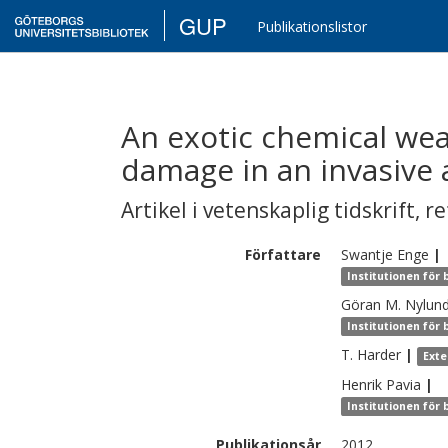
GUP
Publikationslistor
An exotic chemical we
damage in an invasive 
Artikel i vetenskaplig tidskrift
,
re
Författare
Swantje
Enge
|
Institutionen för
Göran M.
Nylun
Institutionen för
T.
Harder
|
Exte
Henrik
Pavia
|
Institutionen för
Publikationsår
2012