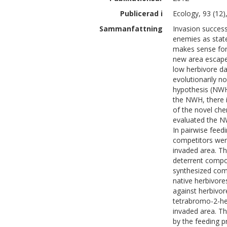
Publicerad i
Ecology, 93 (12
Sammanfattning
Invasion success
enemies as state
makes sense for 
new area escape 
low herbivore da
evolutionarily n
hypothesis (NWH)
the NWH, there i
of the novel che
evaluated the N
In pairwise feed
competitors wer
invaded area. Th
deterrent compou
synthesized com
native herbivore
against herbivor
tetrabromo-2-he
invaded area. T
by the feeding p