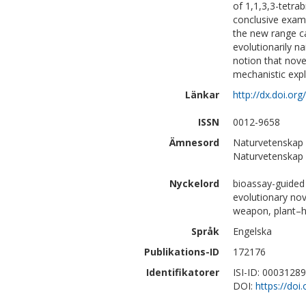
of 1,1,3,3-tetra
conclusive examp
the new range ca
evolutionarily na
notion that nove
mechanistic expl
Länkar
http://dx.doi.or
ISSN
0012-9658
Ämnesord
Naturvetenskap 
Naturvetenskap |
Nyckelord
bioassay-guided
evolutionary nove
weapon, plant–he
Språk
Engelska
Publikations-ID
172176
Identifikatorer
ISI-ID: 0003128
DOI:
https://doi