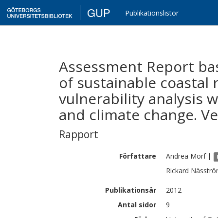
GUP
Publikationslistor
Assessment Report bas
of sustainable coastal 
vulnerability analysis 
and climate change. Ve
Rapport
Författare
Andrea
Morf
|
Rickard
Nässtr
Publikationsår
2012
Antal sidor
9