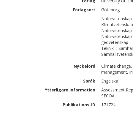
Förlag
University of G
Förlagsort
Göteborg
Naturvetenskap 
Klimatvetenskap
Naturvetenskap 
Naturvetenskap 
geovetenskap
Teknik | Samhäl
Samhällsvetensk
Nyckelord
Climate change, s
management, int
Språk
Engelska
Ytterligare information
Assessment Repo
SECOA
Publikations-ID
171724