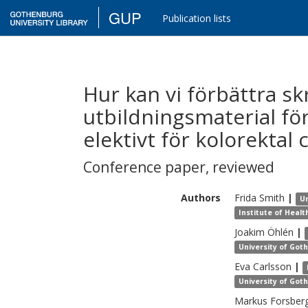
GUP
Publication lists
Hur kan vi förbättra sk
utbildningsmaterial fö
elektivt för kolorektal 
Conference paper
,
reviewed
Authors
Frida
Smith
|
Un
Institute of Heal
Joakim
Öhlén
|
University of Got
Eva
Carlsson
|
University of Got
Markus
Forsber