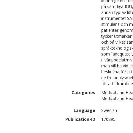
kunna ge ett måt
på samtliga IOU
annan typ av lit
instrumentet SA
stimulans och m
patienter genom
tycker utmärker 
och på vilket sät
språkteknologisk
som ”adequate”,
nivåuppdelat/niv
man vill ha vid et
beskrivna för at
de tre analysmet
för att i framti
Categories
Medical and Hea
Medical and Hea
Language
Swedish
Publication-ID
170895