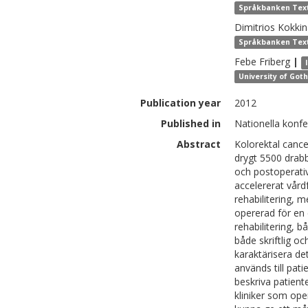
Språkbanken Text,
Dimitrios
Kokkin
Språkbanken Text,
Febe
Friberg
|
University of Got
Publication year
2012
Published in
Nationella konf
Abstract
Kolorektal cance
drygt 5500 drabb
och postoperati
accelererat vård
rehabilitering, 
opererad för en 
rehabilitering, 
både skriftlig o
karaktärisera de
används till pati
beskriva patient
kliniker som ope