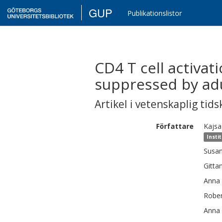
GUP
Publikationslistor
CD4 T cell activat
suppressed by adu
Artikel i vetenskaplig tids
Författare
Kajsa
Insti
Susa
Gitta
Anna
Rober
Anna