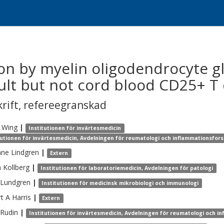
ion by myelin oligodendrocyte g
lt but not cord blood CD25+ T c
krift
,
refereegranskad
Wing
|
Institutionen för invärtesmedicin
tutionen för invärtesmedicin, Avdelningen för reumatologi och inflammationsfor
nne
Lindgren
|
Extern
n
Kollberg
|
Institutionen för laboratoriemedicin, Avdelningen för patologi
Lundgren
|
Institutionen för medicinsk mikrobiologi och immunologi
t A
Harris
|
Extern
Rudin
|
Institutionen för invärtesmedicin, Avdelningen för reumatologi och i