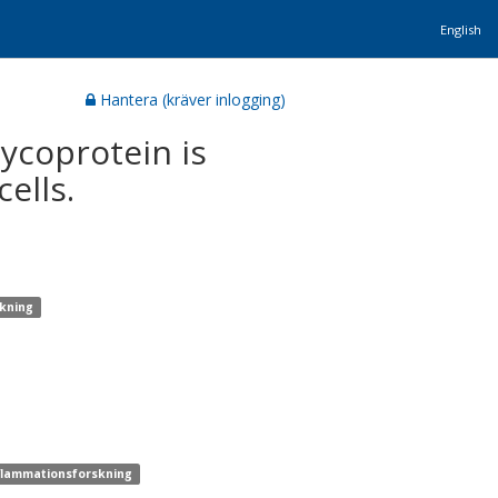
English
Hantera (kräver inlogging)
lycoprotein is
ells.
skning
nflammationsforskning