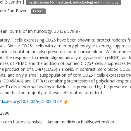
el B
Lundin
|
Institutionen för medicinsk mikrobiologi och immunologi
beth
Suri-Payer
|
Extern
ean journal of immunology, 33 (3), 579-87
atory T cells expressing CD25 have been shown to protect rodents 
ses. Similar CD25+ cells with a memory phenotype exerting suppressiv
eneic stimulation are also present in adult human blood. We demonst
ate the response to myelin oligodendrocyte glycoprotein (MOG), as de
nses of PBMC and the addition of purified CD25+ cells suppresses MO
 production of CD4(+)CD25(-) T cells. In contrast, cord blood CD25+ 
ens, and only a small subpopulation of cord CD25+ cells expresses the
ls (CD45RA(-) and GITR(+)) enabling suppression of polyclonal respons
ive T cells in normal healthy individuals is prevented by the presence 
s and that the majority of these cells mature after birth.
//dx.doi.org/10.1002/eji.200323701
-2980
in och hälsovetenskap | Annan medicin och hälsovetenskap