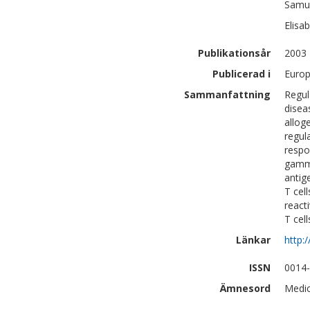
Samu
Elisa
Publikationsår
2003
Publicerad i
Europ
Sammanfattning
Regul
disea
allog
regul
respo
gamma
antig
T cel
react
T cell
Länkar
http:
ISSN
0014
Ämnesord
Medic