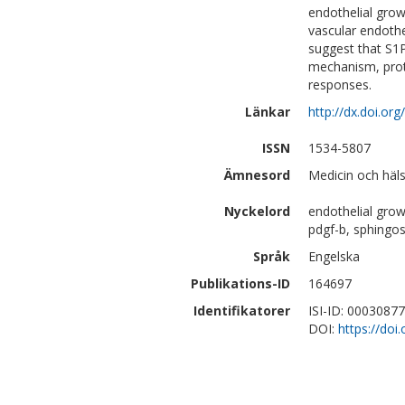
endothelial grow
vascular endothel
suggest that S1PR
mechanism, prot
responses.
Länkar
http://dx.doi.or
ISSN
1534-5807
Ämnesord
Medicin och häl
Nyckelord
endothelial grow
pdgf-b, sphingos
Språk
Engelska
Publikations-ID
164697
Identifikatorer
ISI-ID: 0003087
DOI:
https://doi