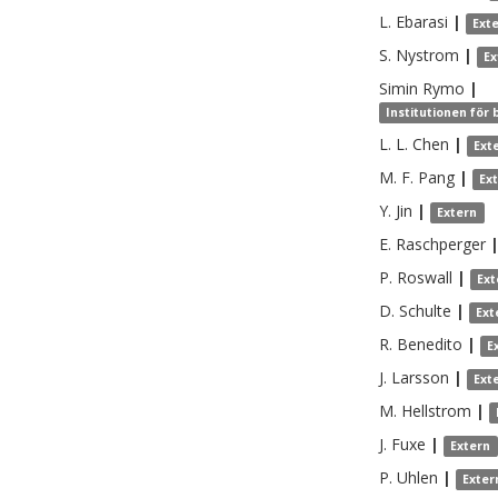
L.
Ebarasi
|
Ext
S.
Nystrom
|
Ex
Simin
Rymo
|
Institutionen för 
L. L.
Chen
|
Ext
M. F.
Pang
|
Ex
Y.
Jin
|
Extern
E.
Raschperger
P.
Roswall
|
Ext
D.
Schulte
|
Ext
R.
Benedito
|
E
J.
Larsson
|
Ext
M.
Hellstrom
|
J.
Fuxe
|
Extern
P.
Uhlen
|
Exter