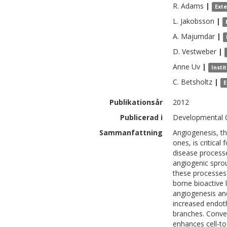
R.
Adams
|
Ext
L.
Jakobsson
|
A.
Majumdar
|
D.
Vestweber
|
Anne
Uv
|
Insti
C.
Betsholtz
|
E
Publikationsår
2012
Publicerad i
Developmental Ce
Sammanfattning
Angiogenesis, th
ones, is critica
disease process
angiogenic sprou
these processes
borne bioactive l
angiogenesis and
increased endoth
branches. Conver
enhances cell-to-