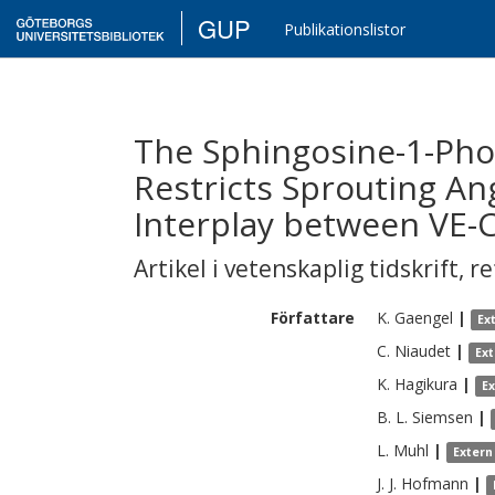
GUP
Publikationslistor
The Sphingosine-1-Ph
Restricts Sprouting An
Interplay between VE-
Artikel i vetenskaplig tidskrift
,
re
Författare
K.
Gaengel
|
Ex
C.
Niaudet
|
Ex
K.
Hagikura
|
E
B. L.
Siemsen
|
L.
Muhl
|
Extern
J. J.
Hofmann
|