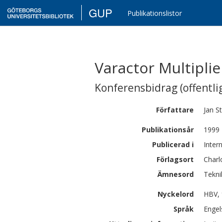
GUP
Publikationslistor
Varactor Multipli
Konferensbidrag (offentlig
Författare
Jan
S
Publikationsår
1999
Publicerad i
Inter
Förlagsort
Charl
Ämnesord
Tekni
Nyckelord
HBV, 
Språk
Engel