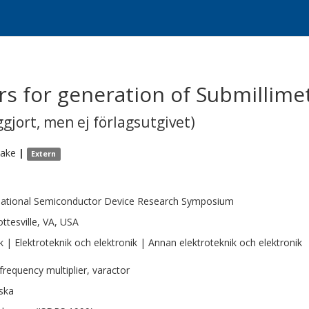
ers for generation of Submillim
gjort, men ej förlagsutgivet)
take
|
Extern
national Semiconductor Device Research Symposium
ottesville, VA, USA
k | Elektroteknik och elektronik | Annan elektroteknik och elektronik
frequency multiplier, varactor
ska