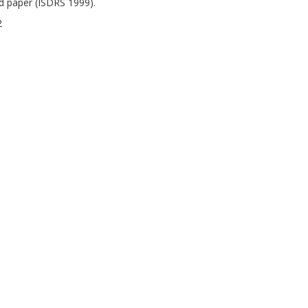
ed paper (ISDRS 1999).
2