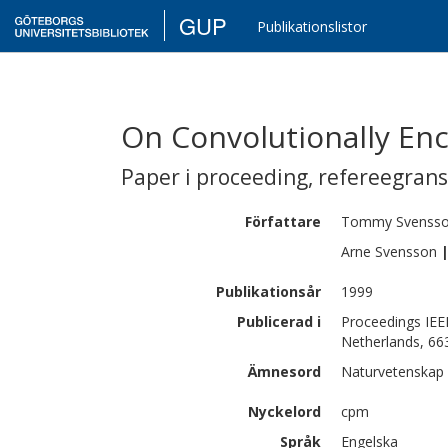
GUP
Publikationslistor
On Convolutionally En
Paper i proceeding
,
refereegran
Författare
Tommy
Svenss
Arne
Svensson
Publikationsår
1999
Publicerad i
Proceedings IEE
Netherlands, 66
Ämnesord
Naturvetenskap 
Nyckelord
cpm
Språk
Engelska