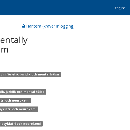
English
Hantera (kräver inlogging)
entally
tem
um för etik, juridik och mental hälsa
ik, juridik och mental hälsa
atri och neurokemi
psykiatri och neurokemi
r psykiatri och neurokemi