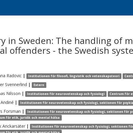
ry in Sweden: The handling of m
al offenders - the Swedish sys
nna
Radovic
|
Institutionen för filosofi, lingvistik och vetenskapsteori
Centr
ter
Svennerlind
|
Extern
as
Nilsson
|
Institutionen för neurovetenskap och fysiologi
Centrum för et
Andiné
|
Institutionen för neurovetenskap och fysiologi, sektionen för psyki
rs
Forsman
|
Institutionen för neurovetenskap och fysiologi, sektionen för 
um för etik, juridik och mental hälsa
k
Anckarsäter
|
Institutionen för neurovetenskap och fysiologi, sektionen fö
um för etik, juridik och mental hälsa