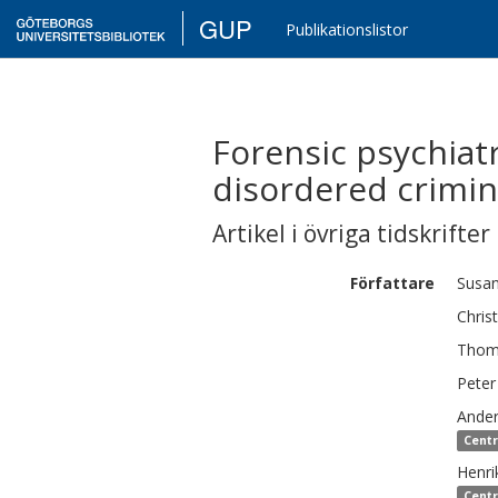
GUP
Publikationslistor
Forensic psychiat
disordered crimin
Artikel i övriga tidskrifter
Författare
Susa
Chris
Thom
Peter
Ande
Centr
Henri
Centr