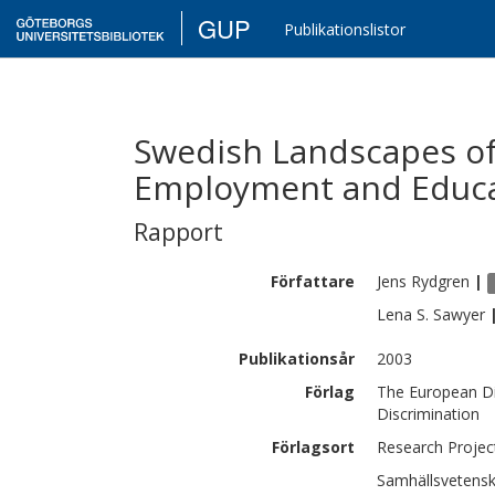
GUP
Publikationslistor
Swedish Landscapes of
Employment and Educ
Rapport
Författare
Jens
Rydgren
|
Lena S.
Sawyer
Publikationsår
2003
Förlag
The European Dil
Discrimination
Förlagsort
Research Proje
Samhällsvetens