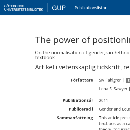
GUP
Publikationslistor
The power of positioni
On the normalisation of gender,race/ethnici
textbook
Artikel i vetenskaplig tidskrift
,
re
Författare
Siv
Fahlgren
|
E
Lena S.
Sawyer
Publikationsår
2011
Publicerad i
Gender and Educ
Sammanfattning
This article pre
textbook as a ca
theory, focusing