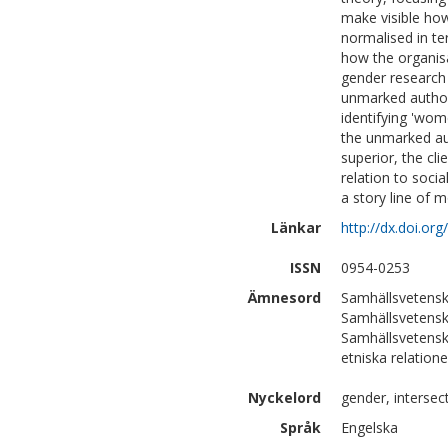
make visible how
normalised in ter
how the organisa
gender research 
unmarked author
identifying 'wome
the unmarked aut
superior, the cli
relation to socia
a story line of 
Länkar
http://dx.doi.o
ISSN
0954-0253
Ämnesord
Samhällsvetens
Samhällsvetensk
Samhällsvetensk
etniska relation
Nyckelord
gender, intersec
Språk
Engelska