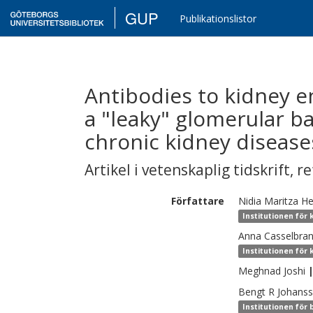
GUP
Publikationslistor
Antibodies to kidney en
a "leaky" glomerular ba
chronic kidney disease
Artikel i vetenskaplig tidskrift
,
re
Författare
Nidia Maritza
He
Institutionen för 
Anna
Casselbran
Institutionen för 
Meghnad
Joshi
Bengt R
Johans
Institutionen för 