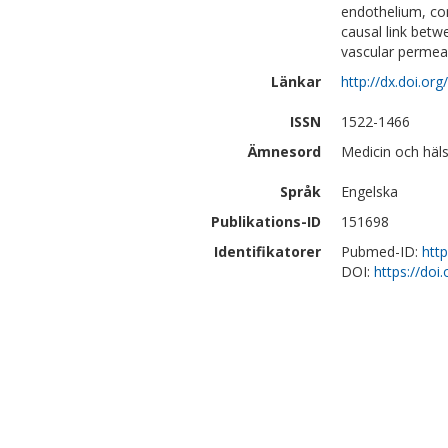
endothelium, con
causal link betw
vascular permeab
Länkar
http://dx.doi.or
ISSN
1522-1466
Ämnesord
Medicin och häls
Språk
Engelska
Publikations-ID
151698
Identifikatorer
Pubmed-ID:
htt
DOI:
https://doi