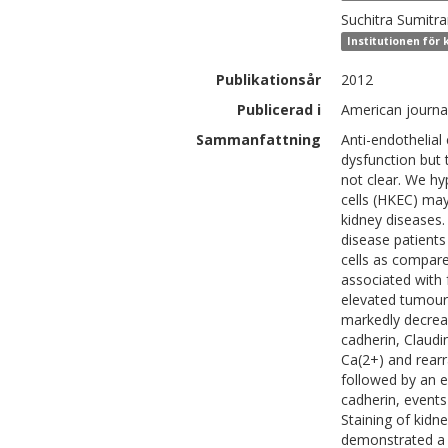
Suchitra
Sumitra
Institutionen för 
Publikationsår
2012
Publicerad i
American journal
Sammanfattning
Anti-endothelial
dysfunction but t
not clear. We hy
cells (HKEC) may
kidney diseases.
disease patients
cells as compare
associated with 
elevated tumour 
markedly decreas
cadherin, Claudi
Ca(2+) and rear
followed by an e
cadherin, events
Staining of kidn
demonstrated a 