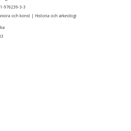
1-976239-3-3
iora och konst | Historia och arkeologi
ska
33