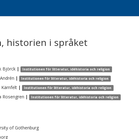
, historien i språket
k
Björck
|
Institutionen för litteratur, idéhistoria och religion
Andrén
|
Institutionen för litteratur, idéhistoria och religion
Kärnfelt
|
Institutionen för litteratur, idéhistoria och religion
a
Rosengren
|
Institutionen för litteratur, idéhistoria och religion
rsity of Gothenburg
borg