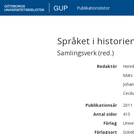
GUP
Publikationslistor
Språket i historien
Samlingsverk (red.)
Redaktör
Henri
Mats
Johan
Cecili
Publikationsår
2011
Antal sidor
415
Förlag
Unive
Förlagsort
Göte