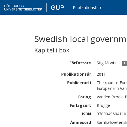
GUP
Publikationslistor
Swedish local governme
Kapitel i bok
Författare
Stig
Montin
|
F
Publikationsår
2011
Publicerad i
The road to Euro
Europe? Elin Van
Förlag
Vanden Broele P
Förlagsort
Brugge
ISBN
9789049604110
Ämnesord
Samhällsvetenska