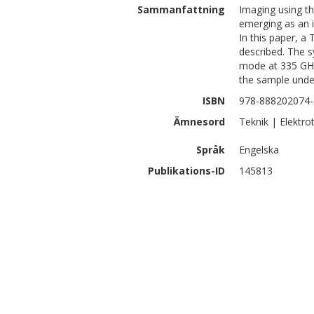
Sammanfattning
Imaging using th
emerging as an i
In this paper, a
described. The s
mode at 335 GHz
the sample under
ISBN
978-888202074-
Ämnesord
Teknik | Elektro
Språk
Engelska
Publikations-ID
145813