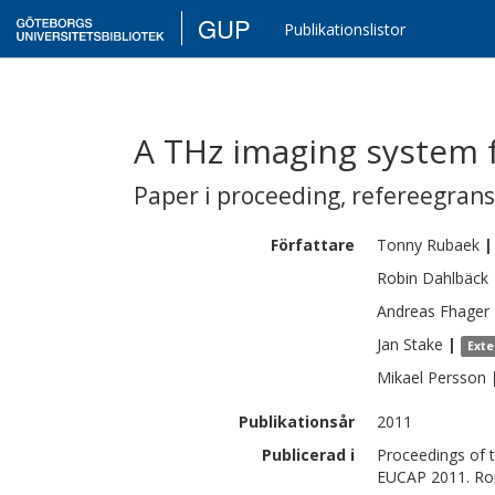
GUP
Publikationslistor
A THz imaging system f
Paper i proceeding
,
refereegran
Författare
Tonny
Rubaek
|
Robin
Dahlbäck
Andreas
Fhager
Jan
Stake
|
Exte
Mikael
Persson
Publikationsår
2011
Publicerad i
Proceedings of 
EUCAP 2011. Rom