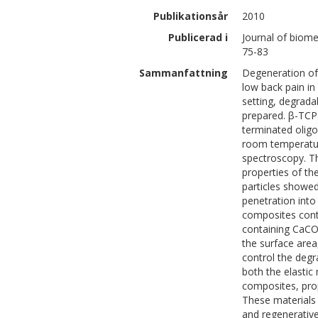
Publikationsår
2010
Publicerad i
Journal of biomed
75-83
Sammanfattning
Degeneration of 
low back pain in 
setting, degrada
prepared. β-TCP 
terminated oligo
room temperatur
spectroscopy. T
properties of t
particles showe
penetration into
composites cont
containing CaCO3
the surface area
control the degr
both the elasti
composites, prop
These materials 
and regenerative