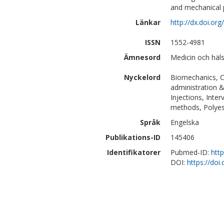
and mechanical 
Länkar
http://dx.doi.or
ISSN
1552-4981
Ämnesord
Medicin och häl
Nyckelord
Biomechanics, C
administration &
Injections, Inte
methods, Polyest
Språk
Engelska
Publikations-ID
145406
Identifikatorer
Pubmed-ID:
htt
DOI:
https://doi