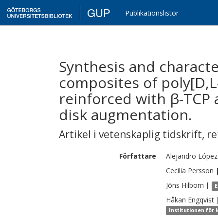
GUP
Publikationslistor
Synthesis and character
composites of poly[D,L-
reinforced with β-TCP 
disk augmentation.
Artikel i vetenskaplig tidskrift
,
re
Författare
Alejandro
López
Cecilia
Persson
Jöns
Hilborn
|
E
Håkan
Engqvist
Institutionen för