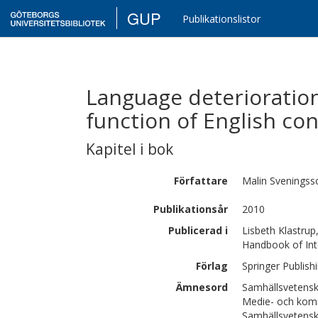
GUP
Publikationslistor
Language deterioration
function of English co
Kapitel i bok
Författare
Malin
Sveningss
Publikationsår
2010
Publicerad i
Lisbeth Klastrup
Handbook of Int
Förlag
Springer Publish
Ämnesord
Samhällsvetensk
Medie- och kom
Samhällsvetensk