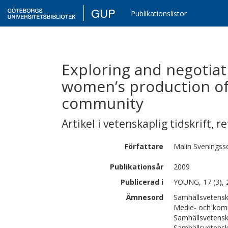
GUP
Publikationslistor
Exploring and negotiat
women’s production of 
community
Artikel i vetenskaplig tidskrift
,
re
Författare
Malin
Sveningss
Publikationsår
2009
Publicerad i
YOUNG, 17 (3), 
Ämnesord
Samhällsvetensk
Medie- och kom
Samhällsvetensk
Samhällsvetensk