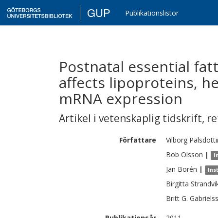
GUP
Publikationslistor
Postnatal essential fat
affects lipoproteins, he
mRNA expression
Artikel i vetenskaplig tidskrift
,
re
Författare
Vilborg
Palsdotti
Bob
Olsson
|
I
Jan
Borén
|
Ins
Birgitta
Strandvi
Britt G.
Gabriels
Publikationsår
2011