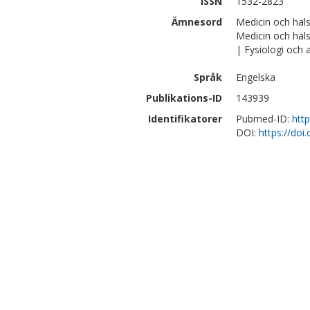
ISSN
1532-2823
Ämnesord
Medicin och häl
Medicin och häl
| Fysiologi och
Språk
Engelska
Publikations-ID
143939
Identifikatorer
Pubmed-ID:
htt
DOI:
https://doi