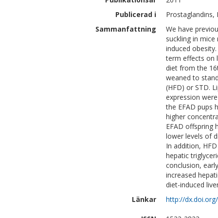
Publicerad i
Prostaglandins, 
Sammanfattning
We have previous
suckling in mice
induced obesity
term effects on
diet from the 16
weaned to standa
(HFD) or STD. Li
expression were 
the EFAD pups ha
higher concentra
EFAD offspring ha
lower levels of 
In addition, HFD
hepatic triglyce
conclusion, earl
increased hepati
diet-induced liv
Länkar
http://dx.doi.org