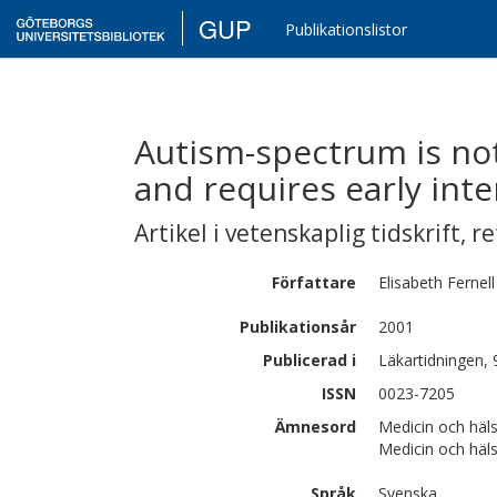
GUP
Publikationslistor
Autism-spectrum is not
and requires early inte
Artikel i vetenskaplig tidskrift
,
re
Författare
Elisabeth
Fernell
Publikationsår
2001
Publicerad i
Läkartidningen, 
ISSN
0023-7205
Ämnesord
Medicin och häl
Medicin och häls
Språk
Svenska