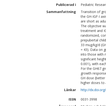
Publicerad i
Pediatric Resear
Sammanfattning
Transition of gr
the GH-IGF-I axi
are short as ad
The objective w
treatment and ICT
randomized, cont
prepubertal chil
33 mug/kg/d (GH
= 43). Data on g
into those with 
significant heig
0.001), with eac
For the GH67 gro
growth response.
GH dose (better
higher doses to 
Länkar
http://dx.doi.o
ISSN
0031-3998