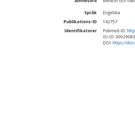
Ämnesord
Medicin och häl
Språk
Engelska
Publikations-ID
142757
Identifikatorer
Pubmed-ID:
htt
ISI-ID: 0002908
DOI:
https://do