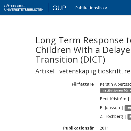
GUP
Publikationslistor
Long-Term Response to
Children With a Delay
Transition (DICT)
Artikel i vetenskaplig tidskrift
,
re
Författare
Kerstin
Albertss
Institutionen för 
Berit
Kriström
|
B.
Jonsson
|
Ex
Z.
Hochberg
|
Publikationsår
2011