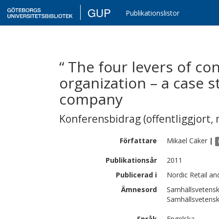
GUP
Publikationslistor
“ The four levers of con
organization – a case s
company
Konferensbidrag (offentliggjort, 
Författare
Mikael
Cäker
|
Publikationsår
2011
Publicerad i
Nordic Retail a
Ämnesord
Samhällsvetensk
Samhällsvetensk
Språk
Engelska