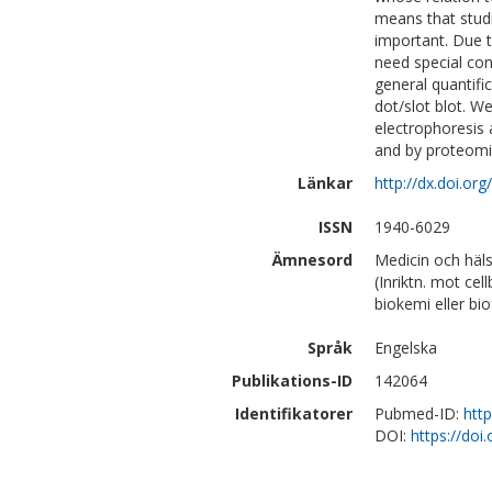
means that stud
important. Due t
need special co
general quantifi
dot/slot blot. W
electrophoresis 
and by proteomi
Länkar
http://dx.doi.o
ISSN
1940-6029
Ämnesord
Medicin och häl
(Inriktn. mot cel
biokemi eller bi
Språk
Engelska
Publikations-ID
142064
Identifikatorer
Pubmed-ID:
htt
DOI:
https://do