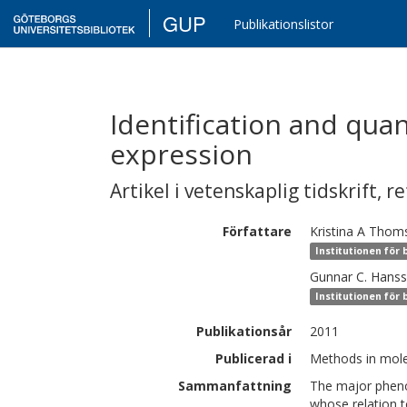
GUP
Publikationslistor
Identification and quan
expression
Artikel i vetenskaplig tidskrift
,
re
Författare
Kristina A
Thom
Institutionen för 
Gunnar C.
Hans
Institutionen för 
Publikationsår
2011
Publicerad i
Methods in molec
Sammanfattning
The major pheno
whose relation to