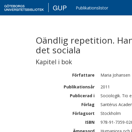
GUP
Publikationslistor
Oändlig repetition. H
det sociala
Kapitel i bok
Författare
Maria
Johansen
Publikationsår
2011
Publicerad i
Sociologik. Tio 
Förlag
Santérus Academ
Förlagsort
Stockholm
ISBN
978-91-7359-02
Ämnesord
Humaniora och k