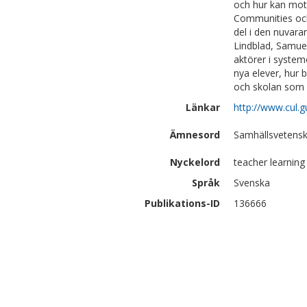
och hur kan mott
Communities och
del i den nuvar
Lindblad, Samue
aktörer i systeme
nya elever, hur 
och skolan som
Länkar
http://www.cul.
Ämnesord
Samhällsvetensk
Nyckelord
teacher learnin
Språk
Svenska
Publikations-ID
136666