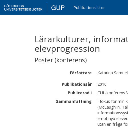
GUP
Publikationslistor
Lärarkulturer, inform
elevprogression
Poster (konferens)
Författare
Katarina
Samuel
Publikationsår
2010
Publicerad i
CUL-konferens 
Sammanfattning
I fokus för min
(McLaughlin, Ta
informationssys
emot nya elever.
utan en fråga fö