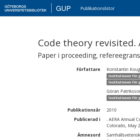
GUP
Publikationslistor
Code theory revisited
Paper i proceeding
,
refereegran
Författare
Konstantin
Koug
Institutionen för
Institutionen för 
Göran
Patriksso
Institutionen för 
Publikationsår
2010
Publicerad i
. AERA Annual C
Colorado, May 
Ämnesord
Samhällsvetens