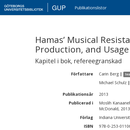
GUP
Publikationslistor
Hamas’ Musical Resista
Production, and Usage
Kapitel i bok
,
refereegranskad
Författare
Carin
Berg
|
Ins
Michael
Schulz
|
Publikationsår
2013
Publicerad i
Moslih Kanaaneh
McDonald, 2013, 
Förlag
Indiana Universi
ISBN
978-0-253-0110