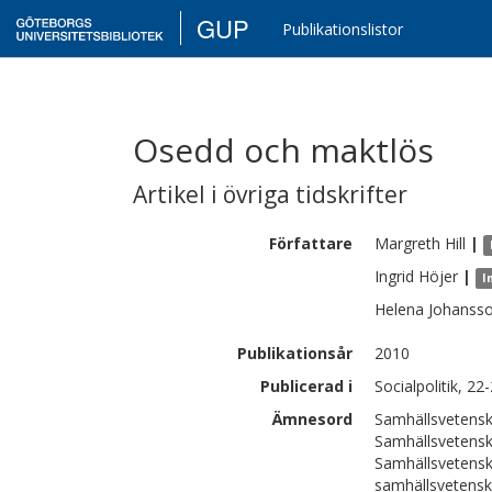
GUP
Publikationslistor
Osedd och maktlös
Artikel i övriga tidskrifter
Författare
Margreth
Hill
|
Ingrid
Höjer
|
I
Helena
Johanss
Publikationsår
2010
Publicerad i
Socialpolitik, 22
Ämnesord
Samhällsvetensk
Samhällsvetenska
Samhällsvetensk
samhällsvetens