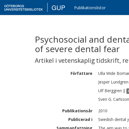
GUP
Publikationslistor
Psychosocial and denta
of severe dental fear
Artikel i vetenskaplig tidskrift
,
re
Författare
Ulla
Wide Boma
Jesper
Lundgren
Ulf
Berggren
|
Sven G.
Carlsso
Publikationsår
2010
Publicerad i
Swedish dental j
Sammanfattning
The aim was to s