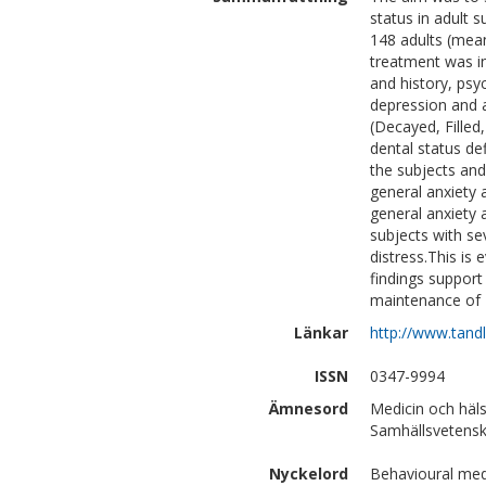
status in adult 
148 adults (mean
treatment was in
and history, psy
depression and 
(Decayed, Filled,
dental status de
the subjects and
general anxiety 
general anxiety 
subjects with s
distress.This is
findings support
maintenance of 
Länkar
http://www.tand
ISSN
0347-9994
Ämnesord
Medicin och häl
Samhällsvetensk
Nyckelord
Behavioural medi