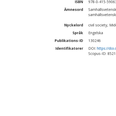
ISBN
978-0-415-5906
Ämnesord
Samhällsvetensk
samhällsvetens
Nyckelord
civil society, M
Språk
Engelska
Publikations-ID
130246
Identifikatorer
DOI:
https://do
Scopus-ID: 852