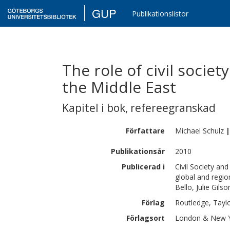
GUP
Publikationslistor
The role of civil societ
the Middle East
Kapitel i bok
,
refereegranskad
Författare
Michael
Schulz
|
Publikationsår
2010
Publicerad i
Civil Society an
global and regio
Bello, Julie Gils
Förlag
Routledge, Tayl
Förlagsort
London & New 