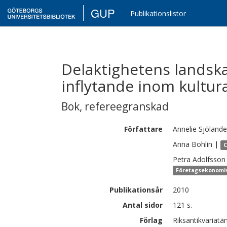
GUP
Publikationslistor
Delaktighetens landska
inflytande inom kultur
Bok
,
refereegranskad
Författare
Annelie
Sjölande
Anna
Bohlin
|
C
Petra
Adolfsson
Företagsekonomisk
Publikationsår
2010
Antal sidor
121 s.
Förlag
Riksantikvariat