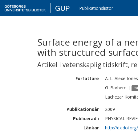
GUP
Publikationslistor
Surface energy of a nem
with structured surfac
Artikel i vetenskaplig tidskrift
,
re
Författare
A. L.
Alexe-Ione
G.
Barbero
|
Ex
Lachezar
Komit
Publikationsår
2009
Publicerad i
PHYSICAL REVIEW
Länkar
http://dx.doi.o