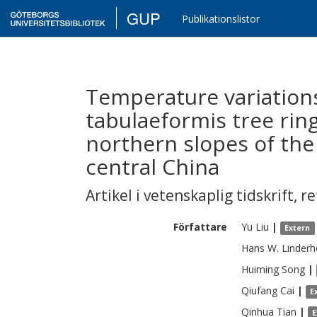
GUP
Publikationslistor
Temperature variation
tabulaeformis tree rin
northern slopes of the
central China
Artikel i vetenskaplig tidskrift
,
re
Författare
Yu
Liu
|
Extern
Hans W.
Linder
Huiming
Song
|
Qiufang
Cai
|
E
Qinhua
Tian
|
E