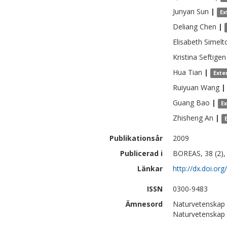
Junyan
Sun
|
Ex
Deliang
Chen
|
Elisabeth
Simelt
Kristina
Seftigen
Hua
Tian
|
Exte
Ruiyuan
Wang
|
Guang
Bao
|
E
Zhisheng
An
|
Publikationsår
2009
Publicerad i
BOREAS, 38 (2),
Länkar
http://dx.doi.or
ISSN
0300-9483
Ämnesord
Naturvetenskap 
Naturvetenskap 