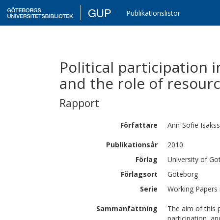
GUP
Publikationslistor
Political participation 
and the role of resour
Rapport
Författare
Ann-Sofie
Isaks
Publikationsår
2010
Förlag
University of G
Förlagsort
Göteborg
Serie
Working Papers 
Sammanfattning
The aim of this p
participation, a