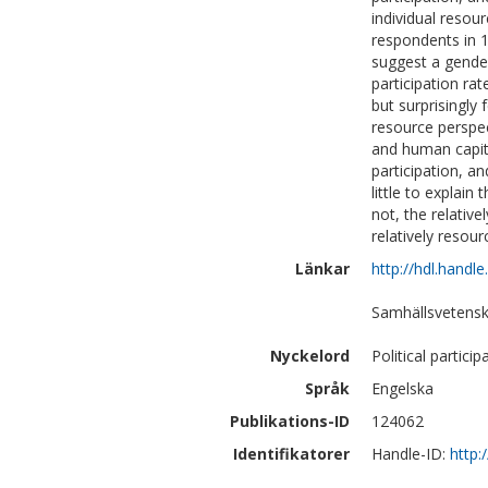
individual resou
respondents in 1
suggest a gender
participation ra
but surprisingly 
resource perspec
and human capital
participation, a
little to explain
not, the relativ
relatively resourc
Länkar
http://hdl.handl
Samhällsvetensk
Nyckelord
Political partici
Språk
Engelska
Publikations-ID
124062
Identifikatorer
Handle-ID:
http: