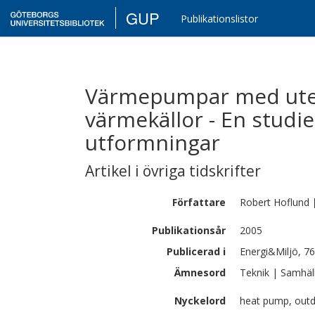
GUP
Publikationslistor
Värmepumpar med ute
värmekällor - En studie
utformningar
Artikel i övriga tidskrifter
Författare
Robert
Hoflund
Publikationsår
2005
Publicerad i
Energi&Miljö, 76
Ämnesord
Teknik | Samhäl
Nyckelord
heat pump, outd