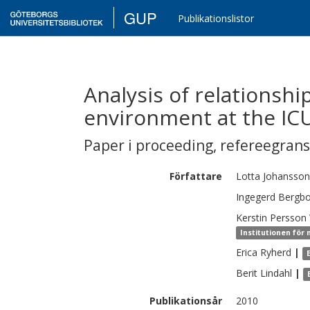
GUP
Publikationslistor
Analysis of relationsh
environment at the ICU
Paper i proceeding
,
refereegran
Författare
Lotta
Johansson
Ingegerd
Bergb
Kerstin
Persson
Institutionen för
Erica
Ryherd
|
Berit
Lindahl
|
Publikationsår
2010