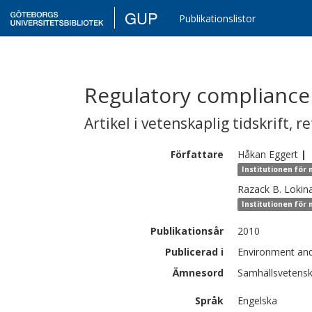
GUP
Publikationslistor
Regulatory compliance i
Artikel i vetenskaplig tidskrift
,
re
Författare
Håkan
Eggert
|
Institutionen för
Razack B.
Lokin
Institutionen för
Publikationsår
2010
Publicerad i
Environment and
Ämnesord
Samhällsvetensk
Språk
Engelska