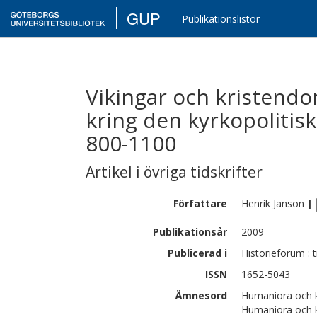
GUP
Publikationslistor
Vikingar och kristendo
kring den kyrkopolitis
800-1100
Artikel i övriga tidskrifter
Författare
Henrik
Janson
|
Publikationsår
2009
Publicerad i
Historieforum : t
ISSN
1652-5043
Ämnesord
Humaniora och k
Humaniora och ko