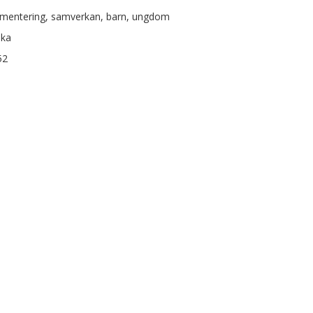
mentering, samverkan, barn, ungdom
ska
52