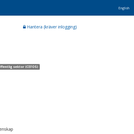
English
Hantera (kräver inlogging)
ffentlig sektor (CEFOS)
tenskap