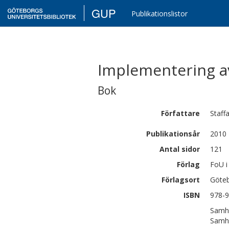
GUP
Publikationslistor
Implementering a
Bok
Författare
Staff
Publikationsår
2010
Antal sidor
121
Förlag
FoU i
Förlagsort
Göte
ISBN
978-9
Samhä
Samhä