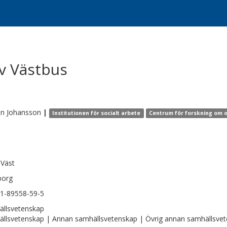
v Västbus
an
Johansson
|
Institutionen för socialt arbete
Centrum för forskning om o
 Väst
borg
1-89558-59-5
llsvetenskap
llsvetenskap | Annan samhällsvetenskap | Övrig annan samhällsve