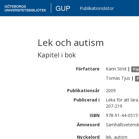
GUP
Publikationslistor
Lek och autism
Kapitel i bok
Författare
Karin
Strid
|
Psy
Tomas
Tjus
|
P
Publikationsår
2009
Publicerad i
Leka för att lära
207-219
ISBN
978-91-44-0515
Ämnesord
Samhällsvetensk
Nyckelord
lek, autism