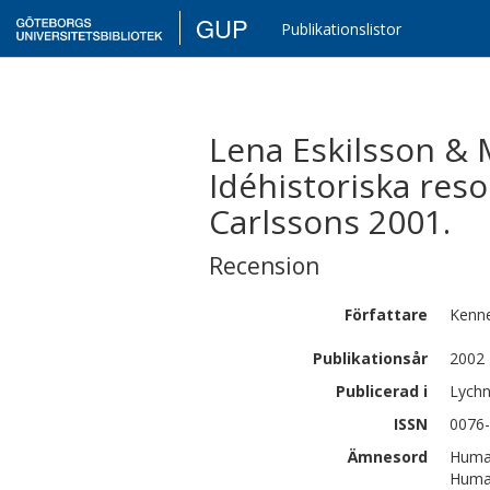
GUP
Publikationslistor
Lena Eskilsson &
Idéhistoriska reso
Carlssons 2001.
Recension
Författare
Kenn
Publikationsår
2002
Publicerad i
Lychn
ISSN
0076
Ämnesord
Human
Human