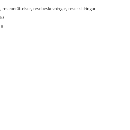
, reseberättelser, resebeskrivningar, reseskildringar
ska
18