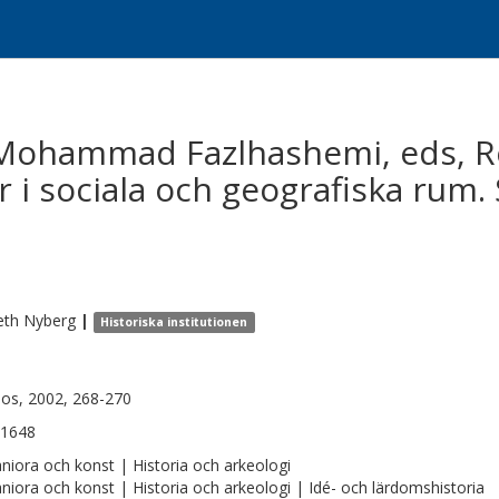
 Mohammad Fazlhashemi, eds, Re
r i sociala och geografiska rum.
eth
Nyberg
|
Historiska institutionen
os, 2002, 268-270
-1648
iora och konst | Historia och arkeologi
iora och konst | Historia och arkeologi | Idé- och lärdomshistoria