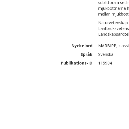
sublittorala sed
mjukbottnarna h
mellan mjukbottn
Naturvetenskap |
Lantbruksvetens
Landskapsarkite
Nyckelord
MARBIPP, klassif
Språk
Svenska
Publikations-ID
115904