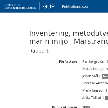
GUP
Publikationslistor
Inventering, metodutve
marin miljö i Marstra
Rapport
Författare
Per
Bergström
Mats
Lindegarth
Johan
Stål
|
Ins
Therese
Arredal
Maria
Jansson
|
Anita
Tullrot
|
I
Publikationsår
2009