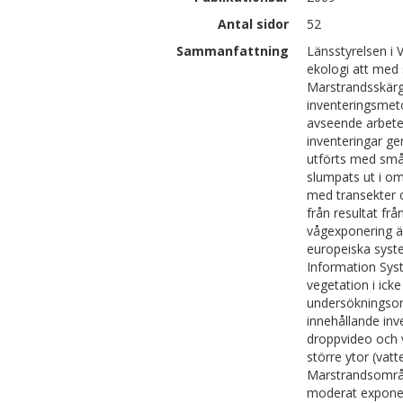
Antal sidor
52
Sammanfattning
Länsstyrelsen i 
ekologi att med
Marstrandsskärg
inventeringsmeto
avseende arbete
inventeringar ge
utförts med små
slumpats ut i om
med transekter 
från resultat fr
vågexponering är 
europeiska syste
Information Syst
vegetation i ic
undersökningsom
innehållande inv
droppvideo och v
större ytor (vat
Marstrandsområde
moderat exponer