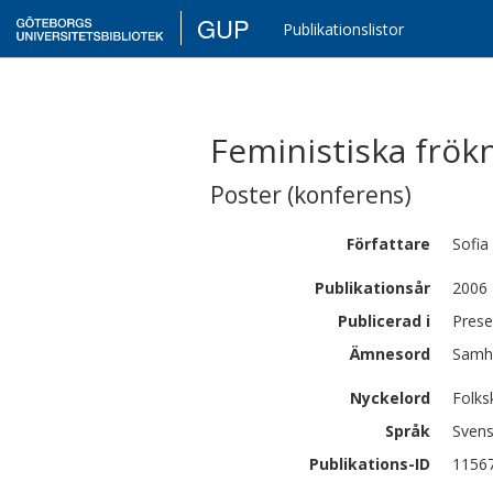
GUP
Publikationslistor
Feministiska frök
Poster (konferens)
Författare
Sofia
Publikationsår
2006
Publicerad i
Prese
Ämnesord
Samhä
Nyckelord
Folks
Språk
Sven
Publikations-ID
1156