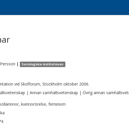
nar
Persson
|
Sociologiska institutionen
ntation vid Skolforum, Stockholm oktober 2006.
llsvetenskap | Annan samhällsvetenskap | Övrig annan samhällsve
kollärinnor, kvinnorörelse, feminism
ska
74