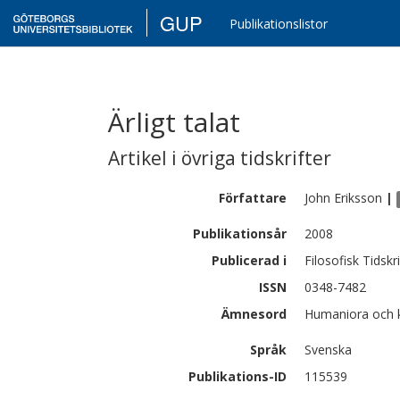
GUP
Publikationslistor
Ärligt talat
Artikel i övriga tidskrifter
Författare
John
Eriksson
|
Publikationsår
2008
Publicerad i
Filosofisk Tidskri
ISSN
0348-7482
Ämnesord
Humaniora och k
Språk
Svenska
Publikations-ID
115539