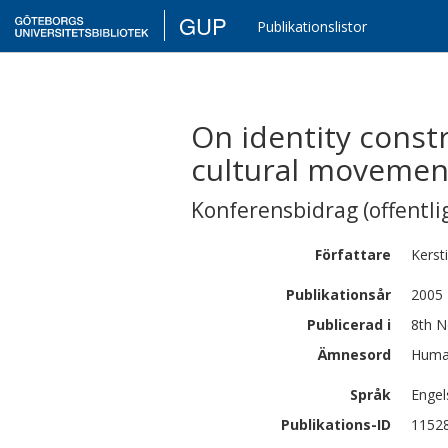
GUP
Publikationslistor
On identity const
cultural movemen
Konferensbidrag (offentlig
Författare
Kerst
Publikationsår
2005
Publicerad i
8th N
Ämnesord
Human
Språk
Engel
Publikations-ID
1152