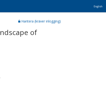
English
Hantera (kräver inlogging)
andscape of
.