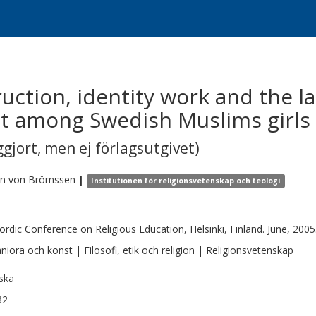
ruction, identity work and the l
t among Swedish Muslims girls
gjort, men ej förlagsutgivet)
in
von Brömssen
|
Institutionen för religionsvetenskap och teologi
ordic Conference on Religious Education, Helsinki, Finland. June, 2005
iora och konst | Filosofi, etik och religion | Religionsvetenskap
ska
82