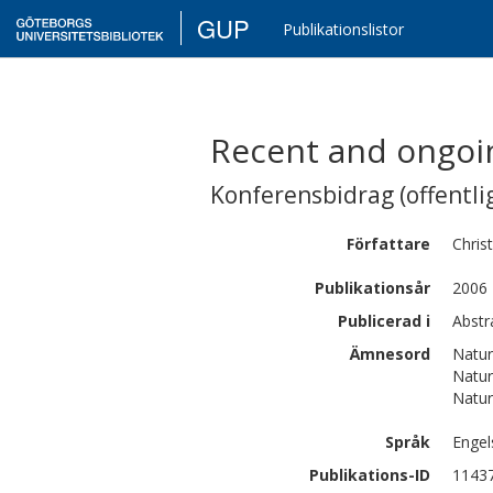
GUP
Publikationslistor
Recent and ongoin
Konferensbidrag (offentlig
Författare
Chris
Publikationsår
2006
Publicerad i
Abstr
Ämnesord
Natur
Natur
Natur
Språk
Engel
Publikations-ID
1143