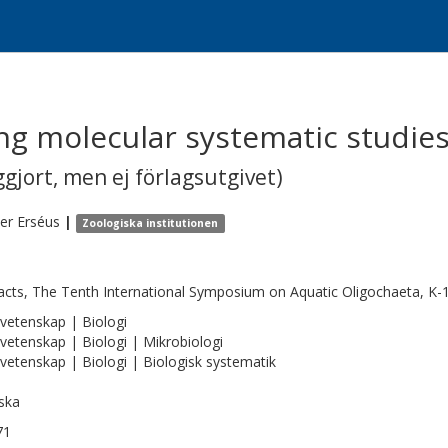
g molecular systematic studies 
gjort, men ej förlagsutgivet)
ter
Erséus
|
Zoologiska institutionen
acts, The Tenth International Symposium on Aquatic Oligochaeta, K-
vetenskap | Biologi
vetenskap | Biologi | Mikrobiologi
vetenskap | Biologi | Biologisk systematik
ska
71