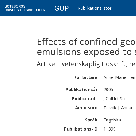
GUP
Publikationslistor
Effects of confined ge
emulsions exposed to 
Artikel i vetenskaplig tidskrift
,
re
Författare
Anne-Marie
Her
Publikationsår
2005
Publicerad i
J.Coll.Int.Sci
Ämnesord
Teknik | Annan t
Språk
Engelska
Publikations-ID
11399