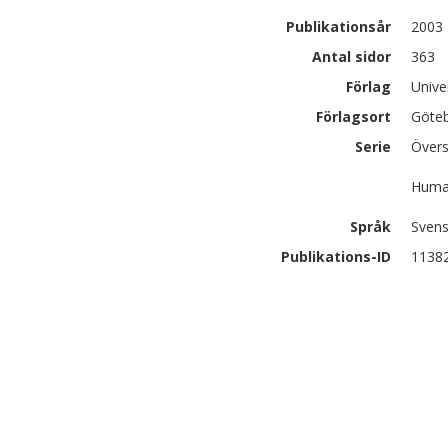
Publikationsår
2003
Antal sidor
363
Förlag
Unive
Förlagsort
Göte
Serie
Övers
Human
Språk
Sven
Publikations-ID
1138