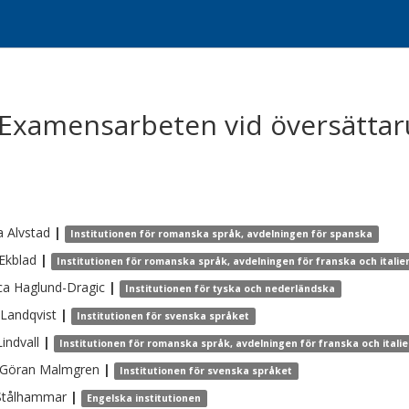
 Examensarbeten vid översättar
a
Alvstad
|
Institutionen för romanska språk, avdelningen för spanska
Ekblad
|
Institutionen för romanska språk, avdelningen för franska och itali
ca
Haglund-Dragic
|
Institutionen för tyska och nederländska
Landqvist
|
Institutionen för svenska språket
Lindvall
|
Institutionen för romanska språk, avdelningen för franska och itali
-Göran
Malmgren
|
Institutionen för svenska språket
Stålhammar
|
Engelska institutionen