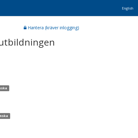
English
Hantera (kräver inlogging)
utbildningen
enska
enska