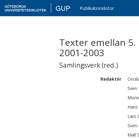
GUP
Publikationslistor
Texter emellan 5.
2001-2003
Samlingsverk (red.)
Redaktör
Cecili
Sven
Moni
Hans
Lars
Sven
Mall