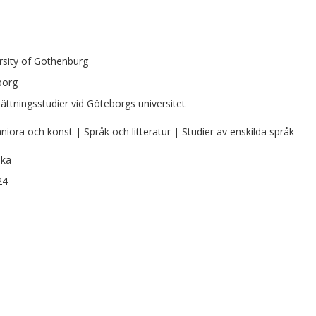
rsity of Gothenburg
borg
ättningsstudier vid Göteborgs universitet
iora och konst | Språk och litteratur | Studier av enskilda språk
ska
24