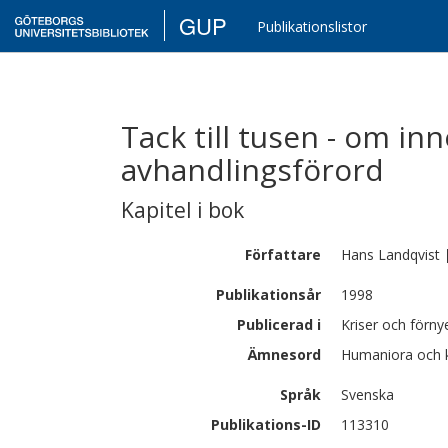
GUP
Publikationslistor
Tack till tusen - om inn
avhandlingsförord
Kapitel i bok
Författare
Hans
Landqvist
Publikationsår
1998
Publicerad i
Kriser och förn
Ämnesord
Humaniora och ko
Språk
Svenska
Publikations-ID
113310