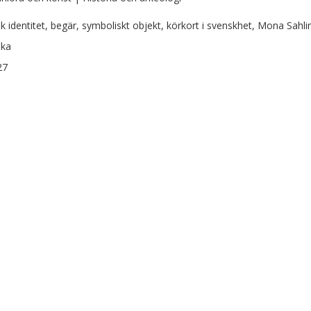
k identitet, begär, symboliskt objekt, körkort i svenskhet, Mona Sahli
ska
27