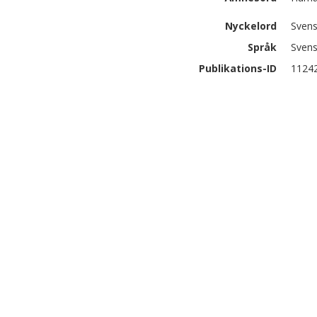
Nyckelord
Svens
Språk
Sven
Publikations-ID
1124