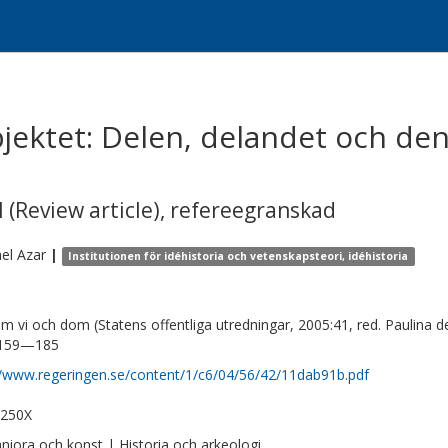
jektet: Delen, delandet och den
 (Review article)
,
refereegranskad
el
Azar
|
Institutionen för idéhistoria och vetenskapsteori, idéhistoria
m vi och dom (Statens offentliga utredningar, 2005:41, red. Paulina
 159—185
//www.regeringen.se/content/1/c6/04/56/42/11dab91b.pdf
-250X
iora och konst | Historia och arkeologi