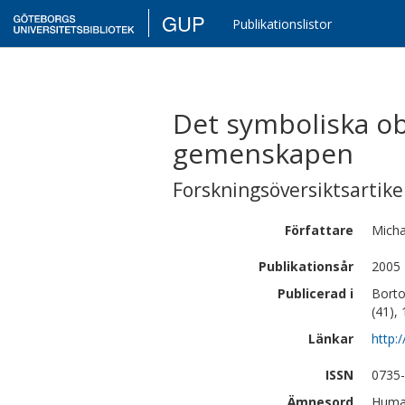
GUP
Publikationslistor
Det symboliska ob
gemenskapen
Forskningsöversiktsartikel
Författare
Micha
Publikationsår
2005
Publicerad i
Borto
(41),
Länkar
http:
ISSN
0735
Ämnesord
Human