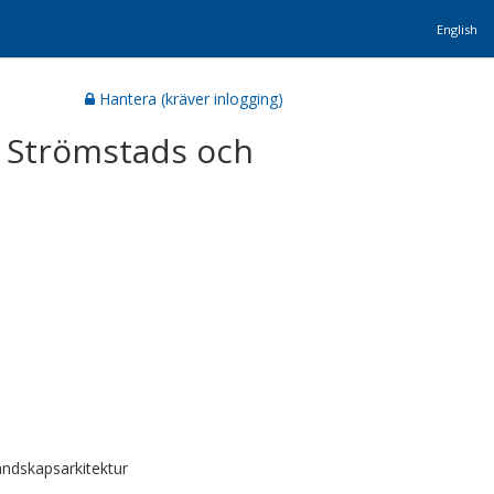
English
Hantera (kräver inlogging)
i Strömstads och
ndskapsarkitektur